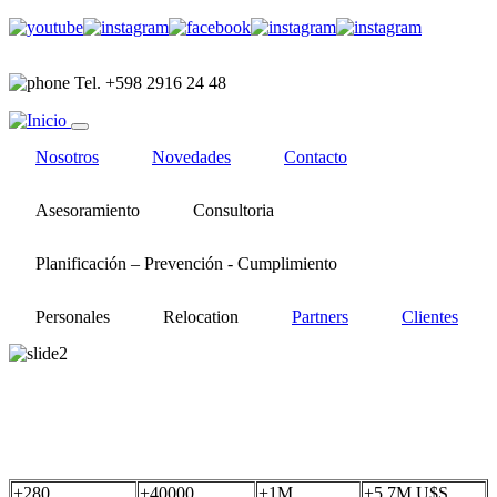
Pasar
al
contenido
Tel. +598 2916 24 48
principal
MENÚ
Nosotros
Novedades
Contacto
Asesoramiento
Consultoria
Planificación – Prevención - Cumplimiento
Personales
Relocation
Partners
Clientes
Cubrimos todas las necesidades de tu empresa somos e
en pymes
+
280
+
40000
+
1
M
+
5.7
M U$S