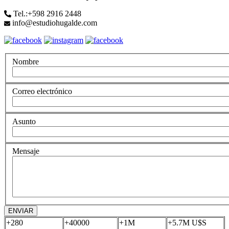
Tel.:+598 2916 2448
info@estudiohugalde.com
Nombre
Correo electrónico
Asunto
Mensaje
ENVIAR
+
280
+
40000
+
1
M
+
5.7
M U$S